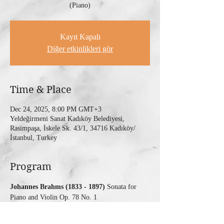
(Piano)
Kayıt Kapalı
Diğer etkinlikleri gör
Time & Place
Dec 24, 2025, 8:00 PM GMT+3
Yeldeğirmeni Sanat Kadıköy Belediyesi,
Rasimpaşa, İskele Sk. 43/1, 34716 Kadıköy/
İstanbul, Turkey
Program
Johannes Brahms (1833 - 1897)
 Sonata for 
Piano and Violin Op. 78 No. 1
Fazıl Say (*1970)
 Sonata for Violin and Piano 
Op. 7 No. 1