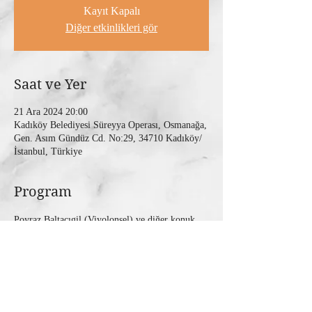
Kayıt Kapalı
Diğer etkinlikleri gör
Saat ve Yer
21 Ara 2024 20:00
Kadıköy Belediyesi Süreyya Operası, Osmanağa,
Gen. Asım Gündüz Cd. No:29, 34710 Kadıköy/
İstanbul, Türkiye
Program
Poyraz Baltacıgil (Viyolonsel) ve diğer konuk 
sanatçılarla birlikte Lila Müzik 25. Yıl Kutlama 
Konseri